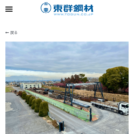
企業情報
戻る
事業案内
企業情報トップ
企業概要
事業拠点
事業案内トップ
会社沿革
鋼材販売部門
リクルート
事業拠点トップ
主要取引先
取扱商品・サービス
本社・本社倉庫・本社加工工場
サステナビリティ
リクルートトップ
許認可・資格者
鋼材加工部門（一次加工）
本社ヤード
数字から知る東群鋼材
広告・メディア
鋼材加工部門（二次加工）
玉村北工場
リクルート特設サイト
お問合せ
倉庫輸送部門
伊勢崎在庫センター
70周年特設
藤岡スチールセンター
検索