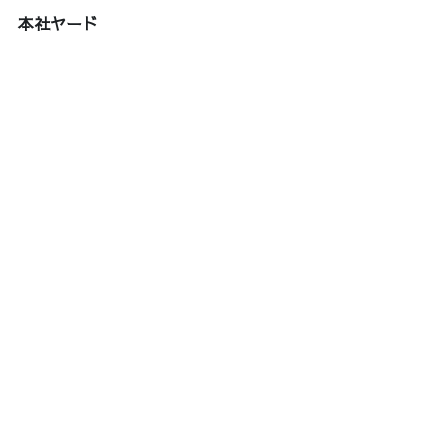
本社ヤード
高崎吉井工場
栃木第一工場・栃木営業所
栃木第二工場
栃木ヤード
長野佐久工場
東京営業所