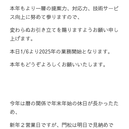
本年もより一層の提案力、対応力、技術サービ
高崎吉井工場
ス向上に努めて参りますので、
栃木第一工場・栃木営業所
変わらぬお引き立てを賜りますようお願い申し
栃木第二工場
上げます。 
栃木ヤード
本日1/6より2025年の業務開始となります。 
長野佐久工場
本年もどうぞよろしくお願いいたします。
東京営業所
今年は暦の関係で年末年始の休日が長かったた
め、
新年２営業日ですが、門松は明日で見納めで