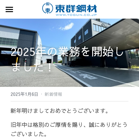
企業情報
事業案内
企業情報トップ
2025年の業務を開始し
企業概要
事業拠点
事業案内トップ
ました！
会社沿革
鋼材販売部門
リクルート
事業拠点トップ
主要取引先
取扱商品・サービス
本社・本社倉庫・本社加工工場
サステナビリティ
リクルートトップ
許認可・資格者
鋼材加工部門（一次加工）
本社ヤード
·
数字から知る東群鋼材
広告・メディア
2025年1月6日
新着情報
鋼材加工部門（二次加工）
玉村北工場
リクルート特設サイト
お問合せ
新年明けましておめでとうございます。 
倉庫輸送部門
伊勢崎在庫センター
70周年特設
旧年中は格別のご厚情を賜り、誠にありがとう
ございました。 
藤岡スチールセンター
検索